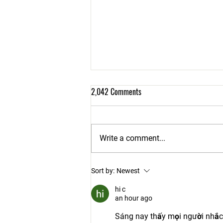
2,042 Comments
Write a comment...
Shelby Humane launches Fix-A-Bull
Sort by:
Newest
Program
hi c
an hour ago
Sáng nay thấy mọi người nhắc 