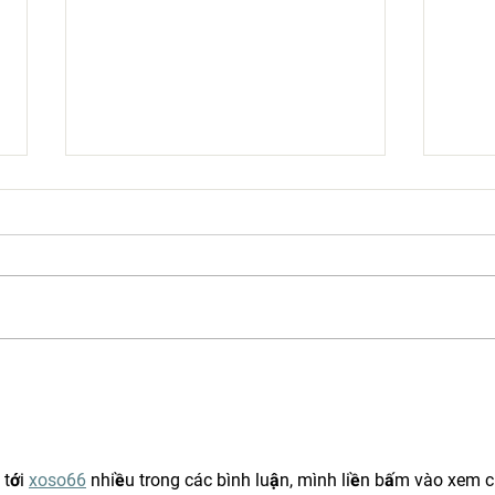
Shelby Humane Partners with
Next v
Shipman Foundation to Provide
for Ju
Companion Dogs to Veterans at No
Cost
tới 
xoso66
nhiều trong các bình luận, mình liền bấm vào xem c