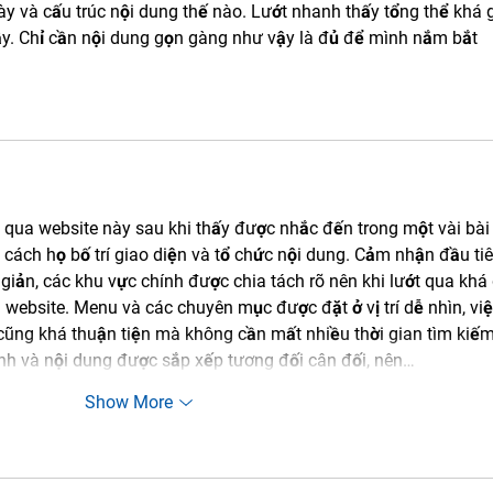
ày và cấu trúc nội dung thế nào. Lướt nhanh thấy tổng thể khá 
ậy. Chỉ cần nội dung gọn gàng như vậy là đủ để mình nắm bắt 
 qua website này sau khi thấy được nhắc đến trong một vài bài
cách họ bố trí giao diện và tổ chức nội dung. Cảm nhận đầu tiê
 giản, các khu vực chính được chia tách rõ nên khi lướt qua khá 
ebsite. Menu và các chuyên mục được đặt ở vị trí dễ nhìn, việ
cũng khá thuận tiện mà không cần mất nhiều thời gian tìm kiếm
ảnh và nội dung được sắp xếp tương đối cân đối, nên…
Show More