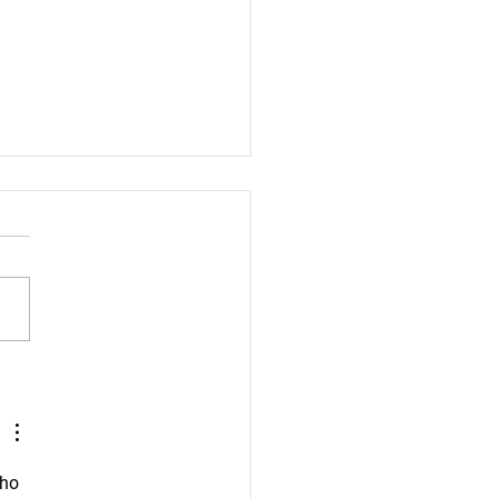
accine/microchip clinic set
ly 19
ho 