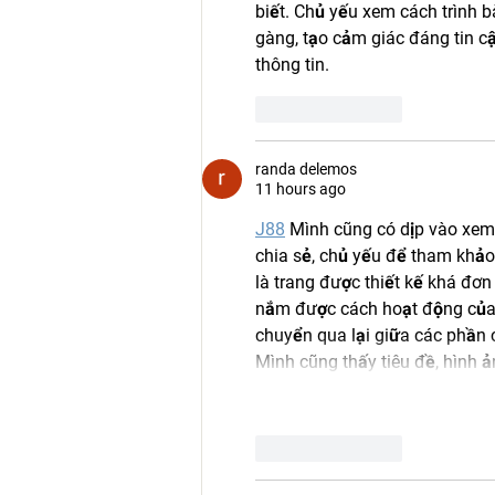
biết. Chủ yếu xem cách trình b
gàng, tạo cảm giác đáng tin c
thông tin.
Like
Reply
randa delemos
11 hours ago
J88
 Mình cũng có dịp vào xem
chia sẻ, chủ yếu để tham khảo 
là trang được thiết kế khá đơn
nắm được cách hoạt động của w
chuyển qua lại giữa các phần 
Mình cũng thấy tiêu đề, hình 
Like
Reply