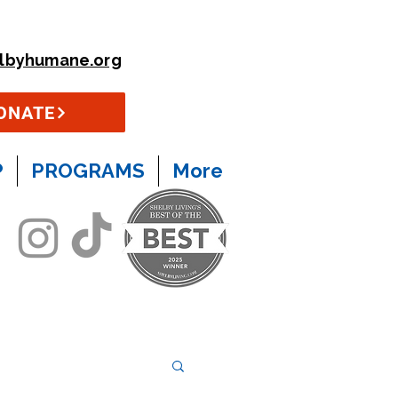
lbyhumane.org
ONATE
P
PROGRAMS
More