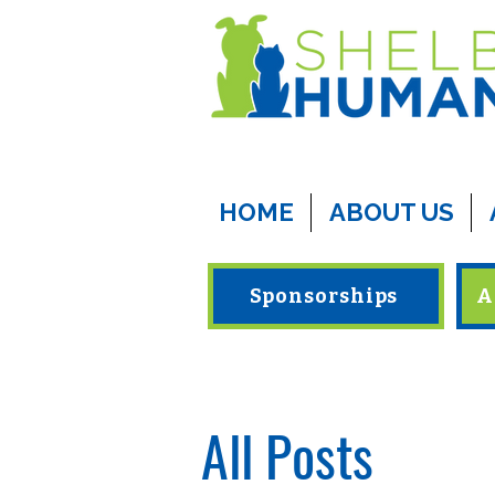
HOME
ABOUT US
Sponsorships
A
All Posts